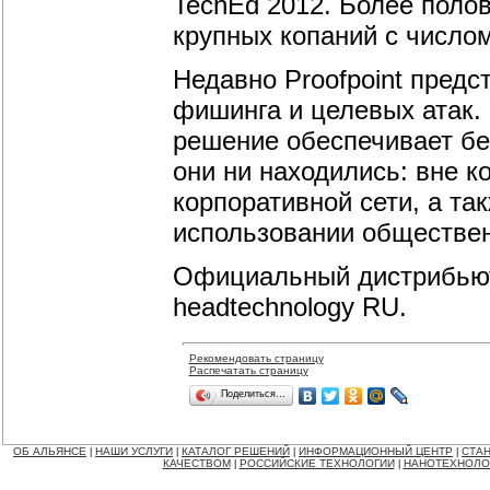
TechEd 2012. Более поло
крупных копаний с числом
Недавно Proofpoint пред
фишинга и целевых атак. Pr
решение обеспечивает бе
они ни находились: вне к
корпоративной сети, а т
использовании обществе
Официальный дистрибьюто
headtechnology RU.
Рекомендовать страницу
Распечатать страницу
Поделиться…
ОБ АЛЬЯНСЕ
НАШИ УСЛУГИ
КАТАЛОГ РЕШЕНИЙ
ИНФОРМАЦИОННЫЙ ЦЕНТР
СТАН
|
|
|
|
КАЧЕСТВОМ
РОССИЙСКИЕ ТЕХНОЛОГИИ
НАНОТЕХНОЛО
|
|