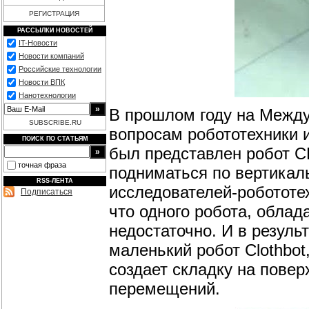
РЕГИСТРАЦИЯ
РАССЫЛКИ НОВОСТЕЙ
IT-Новости
Новости компаний
Российские технологии
Новости ВПК
Нанотехнологии
В прошлом году на Между
SUBSCRIBE.RU
вопросам робототехники 
ПОИСК ПО СТАТЬЯМ
был представлен робот C
точная фраза
подниматься по вертикал
RSS-ЛЕНТА
исследователей-робототе
Подписаться
что одного робота, обла
недостаточно. И в резуль
маленький робот Clothbo
создает складку на повер
перемещений.