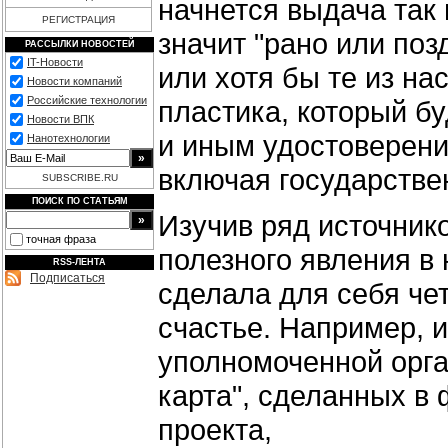
начнется выдача так
РЕГИСТРАЦИЯ
значит "рано или позд
РАССЫЛКИ НОВОСТЕЙ
IT-Новости
или хотя бы те из на
Новости компаний
Российские технологии
пластика, который б
Новости ВПК
и иным удостоверени
Нанотехнологии
включая государстве
SUBSCRIBE.RU
ПОИСК ПО СТАТЬЯМ
Изучив ряд источник
точная фраза
полезного явления в 
RSS-ЛЕНТА
Подписаться
сделала для себя чет
счастье. Например, 
уполномоченной орга
карта", сделанных в 
проекта,