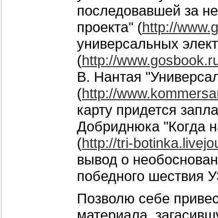
последовавшей за не
проекта" (
http://www.
универсальных элект
(
http://www.gosbook.r
В. Нантая "Универса
(
http://www.kommersa
карту придется заплат
Добриднюка "Когда н
(
http://tri-botinka.live
вывод о необоснован
победного шествия 
Позволю себе привес
материала, загасивш