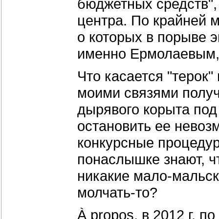
бюджетных средств", 
центра. По крайней м
о которых в порыве э
именно Ермолаевым,
Что касается "терок"
моими связями получ
дырявого корыта под
остановить ее невоз
конкурсные процедур
понаслышке знают, чт
никакие мало-мальск
молчать-то?
À propos, в 2012 г. 