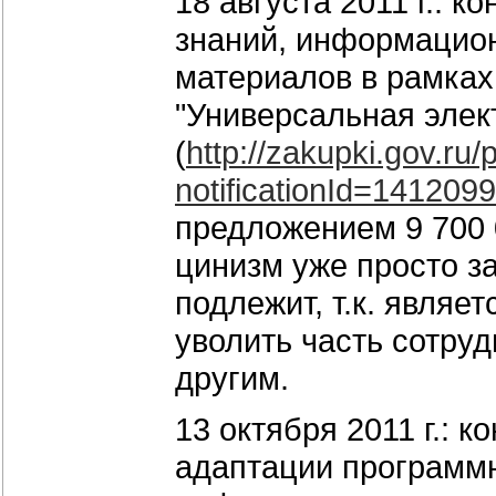
18 августа 2011 г.:
знаний, информацион
материалов в рамка
"Универсальная элек
(
http://zakupki.gov.ru/
notification
Id=1412099
предложением 9 700 0
цинизм уже просто з
подлежит, т.к. являе
уволить часть сотруд
другим.
13 октября 2011 г.: 
адаптации программ