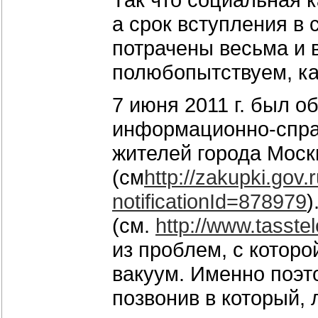
а срок вступления в 
потрачены весьма и
полюбопытствуем, как
7 июня 2011 г. был о
информационно-спра
жителей города Москв
(см
http://zakupki.gov.
notification
Id=878979
)
(см.
http://www.tasste
из проблем, с котор
вакуум. Именно поэт
позвонив в который,