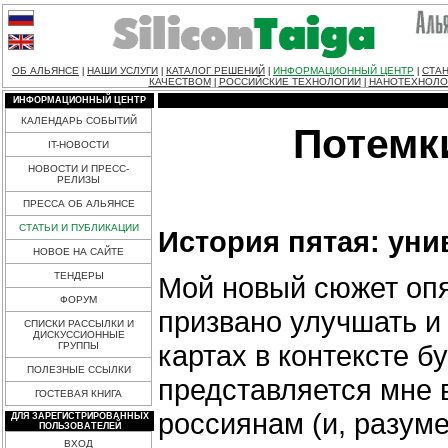
ОБ АЛЬЯНСЕ
НАШИ УСЛУГИ
КАТАЛОГ РЕШЕНИЙ
ИНФОРМАЦИОННЫЙ ЦЕНТР
СТАН
|
|
|
|
КАЧЕСТВОМ
РОССИЙСКИЕ ТЕХНОЛОГИИ
НАНОТЕХНОЛО
|
|
ИНФОРМАЦИОННЫЙ ЦЕНТР
КАЛЕНДАРЬ СОБЫТИЙ
Потемки
IT-НОВОСТИ
НОВОСТИ И ПРЕСС-
РЕЛИЗЫ
ПРЕССА ОБ АЛЬЯНСЕ
СТАТЬИ И ПУБЛИКАЦИИ
История пятая: уни
НОВОЕ НА САЙТЕ
ТЕНДЕРЫ
Мой новый сюжет опят
ФОРУМ
призвано улучшать и
СПИСКИ РАССЫЛКИ И
ДИСКУССИОННЫЕ
картах в контексте 
ГРУППЫ
ПОЛЕЗНЫЕ ССЫЛКИ
представляется мне 
ГОСТЕВАЯ КНИГА
россиянам (и, разуме
ДЛЯ ЗАРЕГИСТРИРОВАННЫХ
ПОЛЬЗОВАТЕЛЕЙ
ВХОД