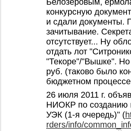
Белозеровым, ермола
конкурсную документ
и сдали документы. 
зачитывание. Секрета
отсутствует... Ну об
отдать лот "Ситроник
"Текоре"/"Вышке". Но
руб. (таково было ко
бюджетном процессе 
26 июля 2011 г. объ
НИОКР по созданию 
УЭК (1-я очередь)" (
h
rders/info/common_inf