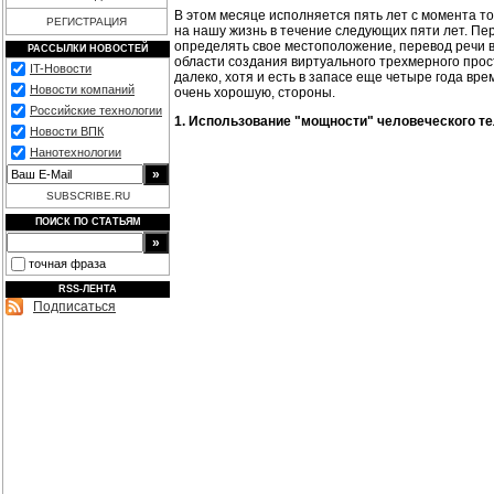
В этом месяце исполняется пять лет с момента то
РЕГИСТРАЦИЯ
на нашу жизнь в течение следующих пяти лет. Пер
определять свое местоположение, перевод речи в
РАССЫЛКИ НОВОСТЕЙ
области создания виртуального трехмерного прост
IT-Новости
далеко, хотя и есть в запасе еще четыре года вр
Новости компаний
очень хорошую, стороны.
Российские технологии
1. Использование "мощности" человеческого те
Новости ВПК
Нанотехнологии
SUBSCRIBE.RU
ПОИСК ПО СТАТЬЯМ
точная фраза
RSS-ЛЕНТА
Подписаться