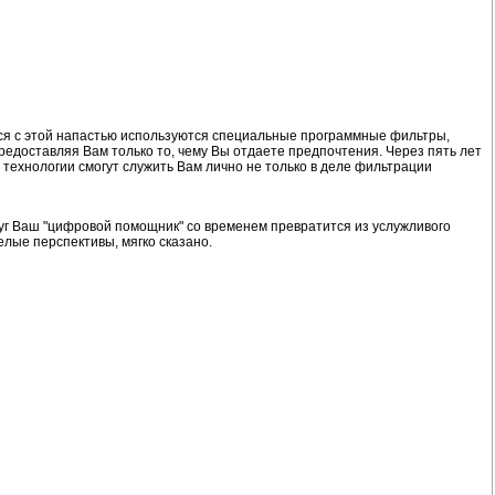
ься с этой напастью используются специальные программные фильтры,
редоставляя Вам только то, чему Вы отдаете предпочтения. Через пять лет
технологии смогут служить Вам лично не только в деле фильтрации
руг Ваш "цифровой помощник" со временем превратится из услужливого
лые перспективы, мягко сказано.