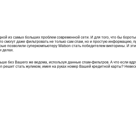
ной из самых больших проблем современной сети. И для того, что бы борот
то смогут даже фильтровать не только сам спам, но и простую информацию, п
рые позволили суперкомпьютеру Watson стать победителем викторины. И эти 
и делах.
льше без Вашего же ведома, используя данные спам-фильтров. А что если вд
 решит стать жуликом, имея на руках номер Вашей кредитной карты? Невесе