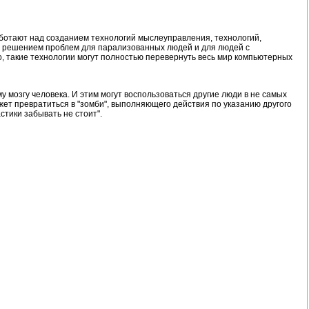
аботают над созданием технологий мыслеуправления, технологий,
т решением проблем для парализованных людей и для людей с
, такие технологии могут полностью перевернуть весь мир компьютерных
 мозгу человека. И этим могут воспользоваться другие люди в не самых
ожет превратиться в "зомби", выполняющего действия по указанию другого
астики забывать не стоит".