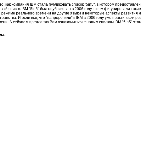
го, как компания IBM стала публиковать список "5in5", в котором предоставл
вый список IBM "5in5" был опубликован в 2006 году, в нем фигурировали таки
 режиме реального времени на другие языки и некоторые аспекты развития н
ранства. И если все, что "напророчили" в IBM в 2006 году уже практически 
емени. А сейчас я предлагаю Вам ознакомиться с новым списком IBM "5in5" это
ла.