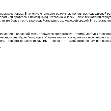
бностях человека. В течение многих лет различные группы исследователей р
ром или протезом с помощью одних только мыслей. Такие технологии стану
ят им более тесно взаимодействовать с окружающей средой. И, естественно
авления и обратной связи требуется предоставить прямой доступ к головному
чески, можно будет "подслушать" чужие мысли, а в худшем - такой человек м
 речь" - говорят представители IBM. - "Но об это темной стороне научной фант
.