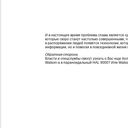
И в настоящее время проблема спама является од
которые скоро станут настолько совершенными, ч
в распоряжении людей появятся технологии, кото
информации, но и помогая в повседневной жизни 
Обратная сторона.
Власти и спецслужбы смогут узнать о Вас еще бо
Watson-а в параноидальный HAL 9000? Или Watson