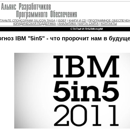
ТАНЬТЕ СПОНСОРАМИ SILICON TAIGA
ISDEF
КНИГИ И CD
ПРОГРАММНОЕ ОБЕСПЕЧЕ
|
|
|
ЮРИДИЧЕСКАЯ ПОДДЕРЖКА
АНАЛИТИКА
КАРТА САЙТА
КОНТАКТЫ
|
|
|
СТАТЬИ И ПУБЛИКАЦИИ
гноз IBM "5in5" - что пророчит нам в будущ