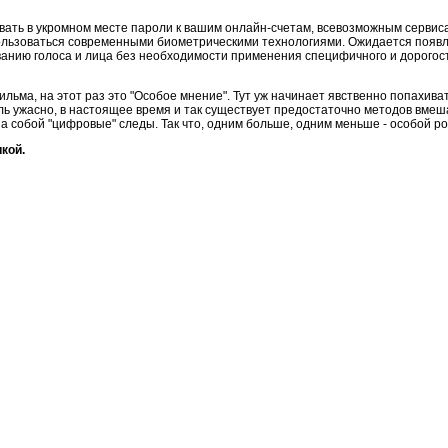
вать в укромном месте пароли к вашим онлайн-счетам, всевозможным сервисам 
ользоваться современными биометрическими технологиями. Ожидается появ
аванию голоса и лица без необходимости применения специфичного и дорого
ильма, на этот раз это "Особое мнение". Тут уж начинает явственно попахив
оль ужасно, в настоящее время и так существует предостаточно методов вмеша
за собой "цифровые" следы. Так что, одним больше, одним меньше - особой ро
кой.