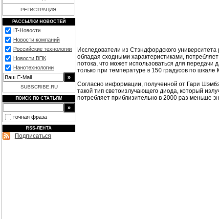
РЕГИСТРАЦИЯ
РАССЫЛКИ НОВОСТЕЙ
IT-Новости
Новости компаний
Российские технологии
Исследователи из Стэндфордского университета 
обладая сходными характеристиками, потребляет
Новости ВПК
потока, что может использоваться для передачи д
Нанотехнологии
только при температуре в 150 градусов по шкале
Согласно информации, полученной от Гари Шэмбэт
SUBSCRIBE.RU
такой тип светоизлучающего диода, который излуч
потребляет приблизительно в 2000 раз меньше эн
ПОИСК ПО СТАТЬЯМ
точная фраза
RSS-ЛЕНТА
Подписаться