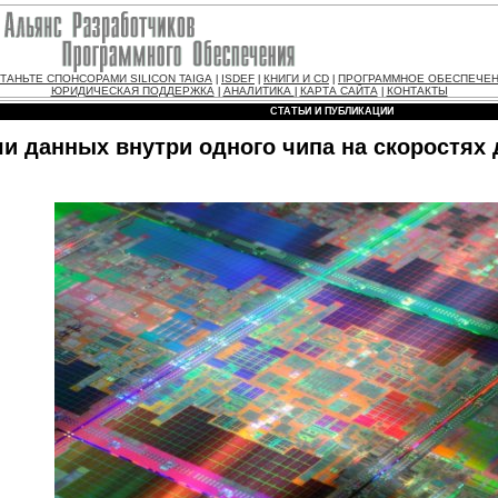
ТАНЬТЕ СПОНСОРАМИ SILICON TAIGA
ISDEF
КНИГИ И CD
ПРОГРАММНОЕ ОБЕСПЕЧЕ
|
|
|
ЮРИДИЧЕСКАЯ ПОДДЕРЖКА
АНАЛИТИКА
КАРТА САЙТА
КОНТАКТЫ
|
|
|
СТАТЬИ И ПУБЛИКАЦИИ
и данных внутри одного чипа на скоростях д