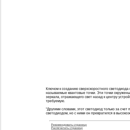
Ключом к созданию сверхскоростного светодиода
называемые квантовые точки. Эти точки окружен
зеркала, отражающего свет назад к центру устро
требуемую.
"Другими словами, этот светодиод только за сче
светодиодом, но с ними он превратился в высоко
Рекомендовать страницу
Распечатать страницу