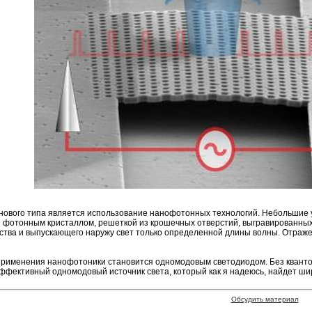
 нового типа является использование нанофотонных технологий. Небольшие 
ы фотонным кристаллом, решеткой из крошечных отверстий, выгравированных
йства и выпускающего наружу свет только определенной длины волны. Отраже
т применения нанофотоники становится одномодовым светодиодом. Без кванто
эффективный одномодовый источник света, который как я надеюсь, найдет ши
Обсудить материал