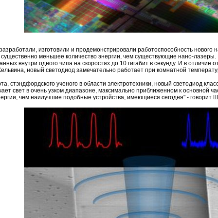
разработали, изготовили и продемонстрировали работоспособность нового на
 существенно меньшее количество энергии, чем существующие нано-лазеры.
анных внутри одного чипа на скоростях до 10 гигабит в секунду. И в отличи
 Кельвина, новый светодиод замечательно работает при комнатной температу
а, стэндфордского ученого в области электротехники, новый светодиод клас
ает свет в очень узком диапазоне, максимально приближенном к основной ча
ергии, чем наилучшие подобные устройства, имеющиеся сегодня" - говорит Ш