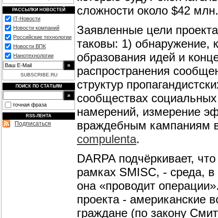
сложности около $42 млн
РАССЫЛКИ НОВОСТЕЙ
IT-Новости
Заявленные цели проекта
Новости компаний
Российские технологии
таковы: 1) обнаружение, 
Новости ВПК
образования идей и конц
Нанотехнологии
распространения сообщен
SUBSCRIBE.RU
структур пропагандистски
ПОИСК ПО СТАТЬЯМ
сообществах социальных 
точная фраза
намерений, измерение эф
RSS-ЛЕНТА
враждебным кампаниям в
Подписаться
compulenta
.
DARPA подчёркивает, что
рамках SMISC, - среда, в
она «проводит операции».
проекта - американские 
граждане (по закону Смит