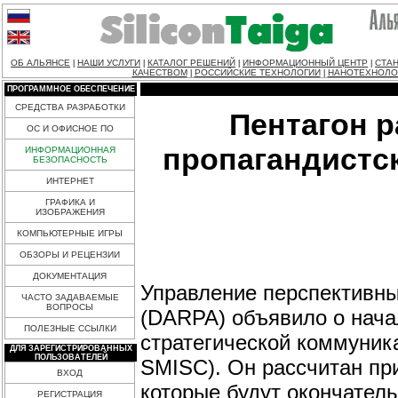
ОБ АЛЬЯНСЕ
НАШИ УСЛУГИ
КАТАЛОГ РЕШЕНИЙ
ИНФОРМАЦИОННЫЙ ЦЕНТР
СТАН
|
|
|
|
КАЧЕСТВОМ
РОССИЙСКИЕ ТЕХНОЛОГИИ
НАНОТЕХНОЛО
|
|
ПРОГРАММНОЕ ОБЕСПЕЧЕНИЕ
СРЕДСТВА РАЗРАБОТКИ
Пентагон 
ОС И ОФИСНОЕ ПО
пропагандистс
ИНФОРМАЦИОННАЯ
БЕЗОПАСНОСТЬ
ИНТЕРНЕТ
ГРАФИКА И
ИЗОБРАЖЕНИЯ
КОМПЬЮТЕРНЫЕ ИГРЫ
ОБЗОРЫ И РЕЦЕНЗИИ
ДОКУМЕНТАЦИЯ
Управление перспективн
ЧАСТО ЗАДАВАЕМЫЕ
ВОПРОСЫ
(DARPA) объявило о нача
ПОЛЕЗНЫЕ ССЫЛКИ
стратегической коммуникац
ДЛЯ ЗАРЕГИСТРИРОВАННЫХ
ПОЛЬЗОВАТЕЛЕЙ
SMISC). Он рассчитан при
ВХОД
которые будут окончатель
РЕГИСТРАЦИЯ