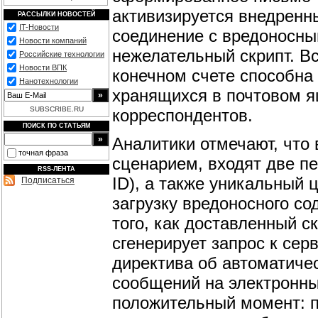
активизируется внедренны
РАССЫЛКИ НОВОСТЕЙ
IT-Новости
соединение с вредоносны
Новости компаний
нежелательный скрипт. Вс
Российские технологии
Новости ВПК
конечном счете способна
Нанотехнологии
хранящихся в почтовом я
SUBSCRIBE.RU
корреспондентов.
ПОИСК ПО СТАТЬЯМ
Аналитики отмечают, что
точная фраза
сценарием, входят две пе
RSS-ЛЕНТА
ID), а также уникальный 
Подписаться
загрузку вредоносного с
того, как доставленный с
сгенерирует запрос к сер
директива об автоматиче
сообщений на электронны
положительный момент: п