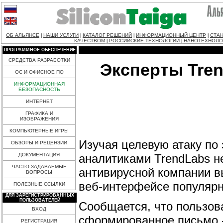
ОБ АЛЬЯНСЕ
НАШИ УСЛУГИ
КАТАЛОГ РЕШЕНИЙ
ИНФОРМАЦИОННЫЙ ЦЕНТР
СТАН
|
|
|
|
КАЧЕСТВОМ
РОССИЙСКИЕ ТЕХНОЛОГИИ
НАНОТЕХНОЛО
|
|
ПРОГРАММНОЕ ОБЕСПЕЧЕНИЕ
СРЕДСТВА РАЗРАБОТКИ
Эксперты Tren
ОС И ОФИСНОЕ ПО
ИНФОРМАЦИОННАЯ
БЕЗОПАСНОСТЬ
ИНТЕРНЕТ
ГРАФИКА И
ИЗОБРАЖЕНИЯ
КОМПЬЮТЕРНЫЕ ИГРЫ
Изучая целевую атаку по
ОБЗОРЫ И РЕЦЕНЗИИ
аналитиками TrendLabs н
ДОКУМЕНТАЦИЯ
ЧАСТО ЗАДАВАЕМЫЕ
антивирусной компании в
ВОПРОСЫ
веб-интерфейсе популярно
ПОЛЕЗНЫЕ ССЫЛКИ
ДЛЯ ЗАРЕГИСТРИРОВАННЫХ
ПОЛЬЗОВАТЕЛЕЙ
Сообщается, что пользов
ВХОД
сформированное письмо - 
РЕГИСТРАЦИЯ