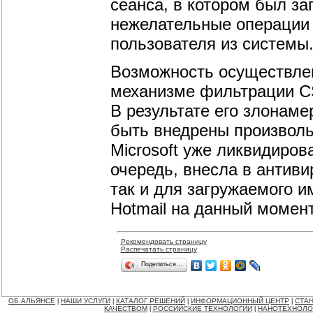
сеанса, в котором был за
нежелательные операции
пользователя из системы
Возможность осуществлен
механизме фильтрации CS
В результате его злонаме
быть внедрены произвол
Microsoft уже ликвидирова
очередь, внесла в антиви
так и для загружаемого и
Hotmail на данный момент
Рекомендовать страницу
Распечатать страницу
Поделиться…
ОБ АЛЬЯНСЕ
НАШИ УСЛУГИ
КАТАЛОГ РЕШЕНИЙ
ИНФОРМАЦИОННЫЙ ЦЕНТР
СТАН
|
|
|
|
КАЧЕСТВОМ
РОССИЙСКИЕ ТЕХНОЛОГИИ
НАНОТЕХНОЛО
|
|