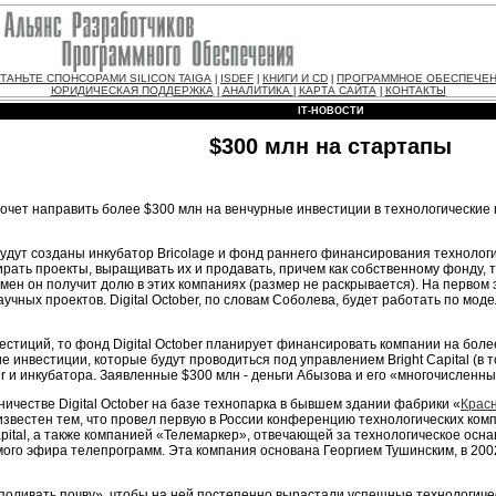
ТАНЬТЕ СПОНСОРАМИ SILICON TAIGA
ISDEF
КНИГИ И CD
ПРОГРАММНОЕ ОБЕСПЕЧЕ
|
|
|
ЮРИДИЧЕСКАЯ ПОДДЕРЖКА
АНАЛИТИКА
КАРТА САЙТА
КОНТАКТЫ
|
|
|
IT-НОВОСТИ
$300 млн на стартапы
очет направить более $300 млн на венчурные инвестиции в технологические
r будут созданы инкубатор Bricolage и фонд раннего финансирования техноло
ирать проекты, выращивать их и продавать, причем как собственному фонду, 
замен он получит долю в этих компаниях (размер не раскрывается). На первом 
чных проектов. Digital October, по словам Соболева, будет работать по мод
стиций, то фонд Digital October планирует финансировать компании на боле
 инвестиции, которые будут проводиться под управлением Bright Capital (в 
r и инкубатора. Заявленные $300 млн - деньги Абызова и его «многочисленны
ичестве Digital October на базе технопарка в бывшем здании фабрики «
Крас
л известен тем, что провел первую в России конференцию технологических ком
pital, а также компанией «Телемаркер», отвечающей за технологическое осн
мого эфира телепрограмм. Эта компания основана Георгием Тушинским, в 20
 «поливать почву», чтобы на ней постепенно вырастали успешные технологиче