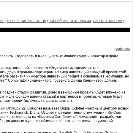
НИЕ
УПРАВЛЕНИЕ КАЧЕСТВОМ
РОССИЙСКИЕ ТЕХНОЛОГИИ
НАНОТЕХНОЛОГИИ
|
|
|
|
vedomosti
 проекты. Подбирать и выращивать компании будут инкубатор и фонд
гических компаний, рассказал «Ведомостям» представитель
так и другим фондам-партнерам. Размер инвестиций в каждый проект этой
этапе развития инкубатора инвестиции пойдут в основном в IT-компании, но
ели Y Combinator - знаменитого посевного фонда Кремниевой долины,
е поздней стадии развития. Всего в венчурные проекты будет вложено не
том числе фондом ранних стадий) и партнеров в проекты, которые будут
х партнеров» (их имена не раскрываются).
ный Октябрь
»
. Соболев называет Digital October «частным центром новых
паний Techcrunch. Digital October учрежден тремя структурами - Ru-Com
ащение технопарка на «Красном Октябре». «Телемаркер» - разработчик
02 г., по данным журнала «Компания», возглавлявшим нашумевший
ские проекты, говорит основатель
Parallels
Сергей Белоусов
. Правда,