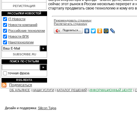
сейчас этот рынок в России несколько перегрет и н
РЕГИСТРАЦИЯ
стартапу продвигать свою технологию и кому его 
РАССЫЛКИ НОВОСТЕЙ
IT-Новости
Рекомендовать страницу
Распечатать страницу
Новости компаний
Поделиться…
Российские технологии
Новости ВПК
Нанотехнологии
SUBSCRIBE.RU
ПОИСК ПО СТАТЬЯМ
точная фраза
RSS-ЛЕНТА
Подписаться
ОБ АЛЬЯНСЕ
НАШИ УСЛУГИ
КАТАЛОГ РЕШЕНИЙ
ИНФОРМАЦИОННЫЙ ЦЕНТР
С
|
|
|
|
Дизайн и поддержка:
Silicon Taiga