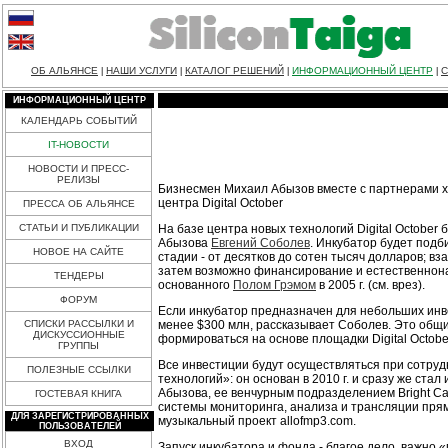
ОБ АЛЬЯНСЕ
НАШИ УСЛУГИ
КАТАЛОГ РЕШЕНИЙ
ИНФОРМАЦИОННЫЙ ЦЕНТР
С
|
|
|
|
ИНФОРМАЦИОННЫЙ ЦЕНТР
КАЛЕНДАРЬ СОБЫТИЙ
IT-НОВОСТИ
НОВОСТИ И ПРЕСС-
РЕЛИЗЫ
Бизнесмен Михаил Абызов вместе с партнерами х
центра Digital October
ПРЕССА ОБ АЛЬЯНСЕ
На базе центра новых технологий Digital Octobe
СТАТЬИ И ПУБЛИКАЦИИ
Абызова
Евгений Соболев
. Инкубатор будет подб
НОВОЕ НА САЙТЕ
стадии - от десятков до сотен тысяч долларов; в
затем возможно финансирование и естественнонау
ТЕНДЕРЫ
основанного
Полом Грэмом
в 2005 г. (см. врез).
ФОРУМ
Если инкубатор предназначен для небольших инве
менее $300 млн, рассказывает Соболев. Это общие
СПИСКИ РАССЫЛКИ И
ДИСКУССИОННЫЕ
формироваться на основе площадки Digital Octobe
ГРУППЫ
Все инвестиции будут осуществляться при сотрудн
ПОЛЕЗНЫЕ ССЫЛКИ
технологий»: он основан в 2010 г. и сразу же ста
Абызова, ее венчурным подразделением Bright Ca
ГОСТЕВАЯ КНИГА
системы мониторинга, анализа и трансляции пря
ДЛЯ ЗАРЕГИСТРИРОВАННЫХ
музыкальный проект allofmp3.com.
ПОЛЬЗОВАТЕЛЕЙ
ВХОД
Запуск инкубатора и фонда - благое дело, важно