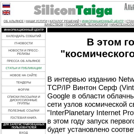
ОБ АЛЬЯНСЕ
НАШИ УСЛУГИ
КАТАЛОГ РЕШЕНИЙ
ИНФОРМАЦИОННЫЙ ЦЕНТР
СТАН
|
|
|
|
КАЧЕСТВОМ
РОССИЙСКИЕ ТЕХНОЛОГИИ
НАНОТЕХНОЛО
|
|
ИНФОРМАЦИОННЫЙ ЦЕНТР
КАЛЕНДАРЬ СОБЫТИЙ
В этом г
IT-НОВОСТИ
"космическог
НОВОСТИ И ПРЕСС-
РЕЛИЗЫ
ПРЕССА ОБ АЛЬЯНСЕ
СТАТЬИ И ПУБЛИКАЦИИ
НОВОЕ НА САЙТЕ
В интервью изданию Netwo
ТЕНДЕРЫ
TCP/IP Винтон Серф (Vint
ФОРУМ
Google в области облачн
СПИСКИ РАССЫЛКИ И
ДИСКУССИОННЫЕ
сети узлов космической 
ГРУППЫ
"InterPlanetary Internet P
ПОЛЕЗНЫЕ ССЫЛКИ
ГОСТЕВАЯ КНИГА
в этом году запуск первог
ДЛЯ ЗАРЕГИСТРИРОВАННЫХ
будет установлено соотв
ПОЛЬЗОВАТЕЛЕЙ
ВХОД