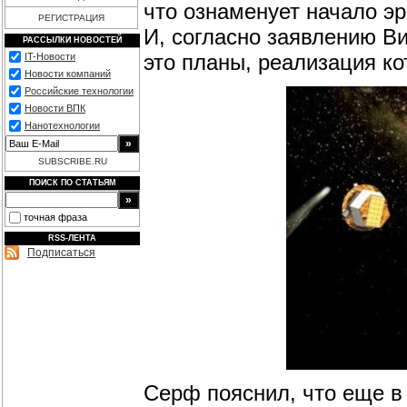
что ознаменует начало э
РЕГИСТРАЦИЯ
И, согласно заявлению Ви
РАССЫЛКИ НОВОСТЕЙ
это планы, реализация ко
IT-Новости
Новости компаний
Российские технологии
Новости ВПК
Нанотехнологии
SUBSCRIBE.RU
ПОИСК ПО СТАТЬЯМ
точная фраза
RSS-ЛЕНТА
Подписаться
Серф пояснил, что еще в