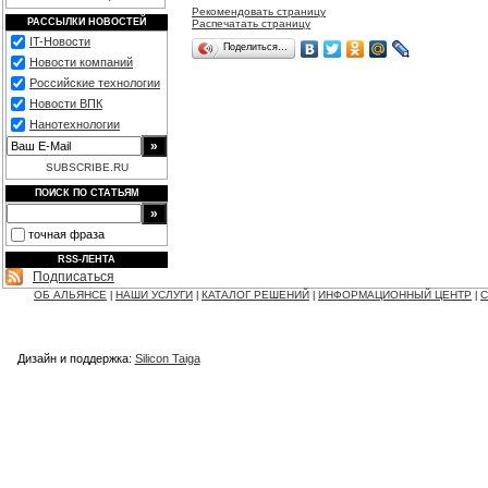
Рекомендовать страницу
РАССЫЛКИ НОВОСТЕЙ
Распечатать страницу
IT-Новости
Поделиться…
Новости компаний
Российские технологии
Новости ВПК
Нанотехнологии
SUBSCRIBE.RU
ПОИСК ПО СТАТЬЯМ
точная фраза
RSS-ЛЕНТА
Подписаться
ОБ АЛЬЯНСЕ
НАШИ УСЛУГИ
КАТАЛОГ РЕШЕНИЙ
ИНФОРМАЦИОННЫЙ ЦЕНТР
С
|
|
|
|
Дизайн и поддержка:
Silicon Taiga