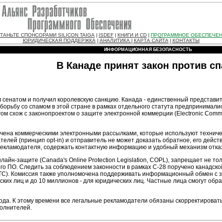
ТАНЬТЕ СПОНСОРАМИ SILICON TAIGA
ISDEF
КНИГИ И CD
ПРОГРАММНОЕ ОБЕСПЕЧЕ
|
|
|
ЮРИДИЧЕСКАЯ ПОДДЕРЖКА
АНАЛИТИКА
КАРТА САЙТА
КОНТАКТЫ
|
|
|
ИНФОРМАЦИОННАЯ БЕЗОПАСНОСТЬ
В Канаде принят закон против с
 сенатом и получил королевскую санкцию. Канада - единственный представи
орьбу со спамом в этой стране в рамках отдельного статута предпринималис
 схож с законопроектом о защите электронной коммерции (Electronic Commerc
ичена коммерческими электронными рассылками, которые используют техниче
телей (принцип opt-in) и отправитель не может доказать обратное, его дей
екламодателя, содержать контактную информацию и удобный механизм отказ
лайн-защите (Canada's Online Protection Legislation, COPL), запрещает не т
ого ПО. Следить за соблюдением законности в рамках С-28 поручено канадск
 CRTC). Комиссия также уполномочена поддерживать информационный обмен с
ких лиц и до 10 миллионов - для юридических лиц. Частные лица смогут обр
 года. К этому времени все легальные рекламодатели обязаны скорректироват
полнителей.