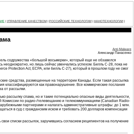
НИЕ
УПРАВЛЕНИЕ КАЧЕСТВОМ
РОССИЙСКИЕ ТЕХНОЛОГИИ
НАНОТЕХНОЛОГИИ
|
|
|
|
пама
Anti-Malware
Александр Панасенко
тель содружества «большой восьмерки», который еще не обзавелся
ь неоднократно, но лишь сейчас увенчались успехом. Билль С-28, пока не
e Protection Act, ECPA, или билль С-27), который в прошлом году не смог
ские средства, размещенные на территории Канады. Если такая рассылка
ствия классифицируются как правонарушение. Все коммерческие послания
а от рассылки.
олько рассылку спама, но и такие потенциально опасные виды деятельности,
ой Комиссии по радио-/телевещанию и телекоммуникациям (Canadian Radio-
 зарубежными партнерами и налагать административные штрафы: до 1 млн.
ащаться в суд с гражданским иском и требовать 200 долларов компенсации
ь свои списки рассылок, заручившись согласием реципиентов на получение