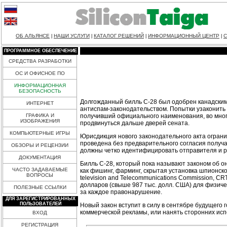
ОБ АЛЬЯНСЕ
НАШИ УСЛУГИ
КАТАЛОГ РЕШЕНИЙ
ИНФОРМАЦИОННЫЙ ЦЕНТР
С
|
|
|
|
ПРОГРАММНОЕ ОБЕСПЕЧЕНИЕ
СРЕДСТВА РАЗРАБОТКИ
ОС И ОФИСНОЕ ПО
ИНФОРМАЦИОННАЯ
БЕЗОПАСНОСТЬ
Долгожданный билль С-28 был одобрен канадским
ИНТЕРНЕТ
антиспам-законодательством. Попытки узаконить б
получивший официального наименования, во многом
ГРАФИКА И
ИЗОБРАЖЕНИЯ
продвинуться дальше дверей сената.
КОМПЬЮТЕРНЫЕ ИГРЫ
Юрисдикция нового законодательного акта огран
проведена без предварительного согласия получа
ОБЗОРЫ И РЕЦЕНЗИИ
должны четко идентифицировать отправителя и р
ДОКУМЕНТАЦИЯ
Билль С-28, который пока называют законом об он
ЧАСТО ЗАДАВАЕМЫЕ
как фишинг, фарминг, скрытая установка шпионск
ВОПРОСЫ
television and Telecommunications Commission,
долларов (свыше 987 тыс. долл. США) для физичес
ПОЛЕЗНЫЕ ССЫЛКИ
за каждое правонарушение.
ДЛЯ ЗАРЕГИСТРИРОВАННЫХ
ПОЛЬЗОВАТЕЛЕЙ
Новый закон вступит в силу в сентябре будущего
коммерческой рекламы, или нанять сторонних ис
ВХОД
РЕГИСТРАЦИЯ