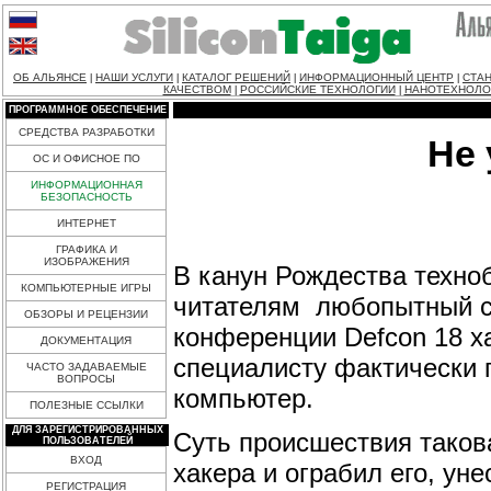
ОБ АЛЬЯНСЕ
НАШИ УСЛУГИ
КАТАЛОГ РЕШЕНИЙ
ИНФОРМАЦИОННЫЙ ЦЕНТР
СТАН
|
|
|
|
КАЧЕСТВОМ
РОССИЙСКИЕ ТЕХНОЛОГИИ
НАНОТЕХНОЛО
|
|
ПРОГРАММНОЕ ОБЕСПЕЧЕНИЕ
СРЕДСТВА РАЗРАБОТКИ
Не 
ОС И ОФИСНОЕ ПО
ИНФОРМАЦИОННАЯ
БЕЗОПАСНОСТЬ
ИНТЕРНЕТ
ГРАФИКА И
ИЗОБРАЖЕНИЯ
В канун Рождества техно
КОМПЬЮТЕРНЫЕ ИГРЫ
читателям любопытный сл
ОБЗОРЫ И РЕЦЕНЗИИ
конференции Defcon 18 ха
ДОКУМЕНТАЦИЯ
специалисту фактически
ЧАСТО ЗАДАВАЕМЫЕ
ВОПРОСЫ
компьютер.
ПОЛЕЗНЫЕ ССЫЛКИ
ДЛЯ ЗАРЕГИСТРИРОВАННЫХ
Суть происшествия таков
ПОЛЬЗОВАТЕЛЕЙ
ВХОД
хакера и ограбил его, ун
РЕГИСТРАЦИЯ