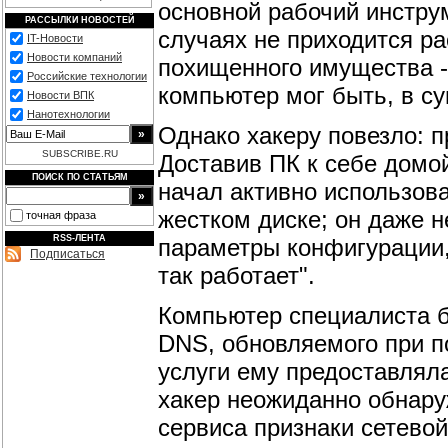
основной рабочий инстру
РАССЫЛКИ НОВОСТЕЙ
случаях не приходится р
IT-Новости
Новости компаний
похищенного имущества -
Российские технологии
компьютер мог быть, в су
Новости ВПК
Нанотехнологии
Однако хакеру повезло: 
SUBSCRIBE.RU
Доставив ПК к себе домой
ПОИСК ПО СТАТЬЯМ
начал активно использова
жестком диске; он даже 
точная фраза
RSS-ЛЕНТА
параметры конфигурации,
Подписаться
так работает".
Компьютер специалиста б
DNS, обновляемого при п
услуги ему предоставлял
хакер неожиданно обнару
сервиса признаки сетевой