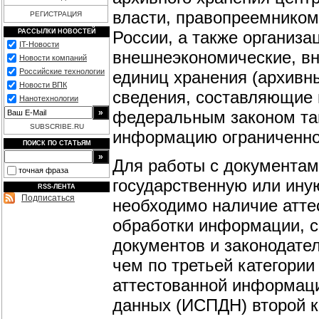
власти, правопреемником
РЕГИСТРАЦИЯ
России, а также организа
РАССЫЛКИ НОВОСТЕЙ
IT-Новости
внешнеэкономические, вн
Новости компаний
Российские технологии
единиц хранения (архивн
Новости ВПК
сведения, составляющие 
Нанотехнологии
федеральным законом та
SUBSCRIBE.RU
информацию ограниченно
ПОИСК ПО СТАТЬЯМ
Для работы с документа
точная фраза
государственную или ину
RSS-ЛЕНТА
Подписаться
необходимо наличие атте
обработки информации, 
документов и законодате
чем по третьей категории
аттестованной информац
данных (ИСПДН) второй к