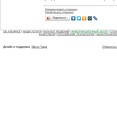
Рекомендовать страницу
Распечатать страницу
Поделиться…
ОБ АЛЬЯНСЕ
НАШИ УСЛУГИ
КАТАЛОГ РЕШЕНИЙ
ИНФОРМАЦИОННЫЙ ЦЕНТР
СТАН
|
|
|
|
КАЧЕСТВОМ
РОССИЙСКИЕ ТЕХНОЛОГИИ
НАНОТЕХНОЛО
|
|
Дизайн и поддержка:
Silicon Taiga
Обратитьс