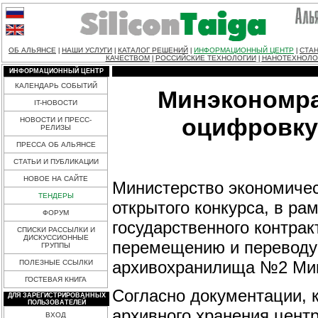
ОБ АЛЬЯНСЕ
НАШИ УСЛУГИ
КАТАЛОГ РЕШЕНИЙ
ИНФОРМАЦИОННЫЙ ЦЕНТР
СТАН
|
|
|
|
КАЧЕСТВОМ
РОССИЙСКИЕ ТЕХНОЛОГИИ
НАНОТЕХНОЛО
|
|
ИНФОРМАЦИОННЫЙ ЦЕНТР
КАЛЕНДАРЬ СОБЫТИЙ
Минэкономра
IT-НОВОСТИ
оцифровку
НОВОСТИ И ПРЕСС-
РЕЛИЗЫ
ПРЕССА ОБ АЛЬЯНСЕ
СТАТЬИ И ПУБЛИКАЦИИ
НОВОЕ НА САЙТЕ
Министерство экономичес
ТЕНДЕРЫ
открытого конкурса, в ра
ФОРУМ
государственного контрак
СПИСКИ РАССЫЛКИ И
ДИСКУССИОННЫЕ
перемещению и переводу 
ГРУППЫ
архивохранилища №2 Минэ
ПОЛЕЗНЫЕ ССЫЛКИ
ГОСТЕВАЯ КНИГА
Согласно документации, 
ДЛЯ ЗАРЕГИСТРИРОВАННЫХ
ПОЛЬЗОВАТЕЛЕЙ
архивного хранения цент
ВХОД