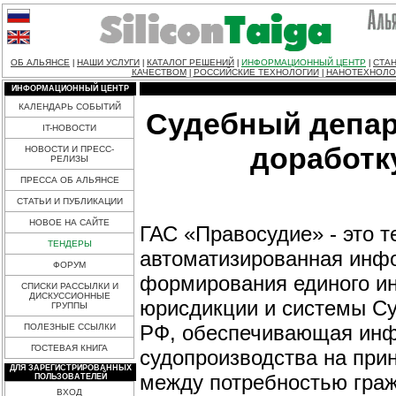
ОБ АЛЬЯНСЕ
НАШИ УСЛУГИ
КАТАЛОГ РЕШЕНИЙ
ИНФОРМАЦИОННЫЙ ЦЕНТР
СТАН
|
|
|
|
КАЧЕСТВОМ
РОССИЙСКИЕ ТЕХНОЛОГИИ
НАНОТЕХНОЛО
|
|
ИНФОРМАЦИОННЫЙ ЦЕНТР
КАЛЕНДАРЬ СОБЫТИЙ
Судебный депар
IT-НОВОСТИ
доработк
НОВОСТИ И ПРЕСС-
РЕЛИЗЫ
ПРЕССА ОБ АЛЬЯНСЕ
СТАТЬИ И ПУБЛИКАЦИИ
НОВОЕ НА САЙТЕ
ГАС «Правосудие» - это 
ТЕНДЕРЫ
автоматизированная инф
ФОРУМ
формирования единого и
СПИСКИ РАССЫЛКИ И
ДИСКУССИОННЫЕ
юрисдикции и системы Су
ГРУППЫ
РФ, обеспечивающая инф
ПОЛЕЗНЫЕ ССЫЛКИ
ГОСТЕВАЯ КНИГА
судопроизводства на при
ДЛЯ ЗАРЕГИСТРИРОВАННЫХ
между потребностью граж
ПОЛЬЗОВАТЕЛЕЙ
ВХОД