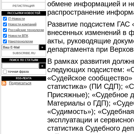
обмене информацией и н
РЕГИСТРАЦИЯ
распространение информ
РАССЫЛКИ НОВОСТЕЙ
IT-Новости
Развитие подсистем ГАС 
Новости компаний
Российские технологии
внесенных изменений в 
Новости ВПК
акты, руководящие докум
Нанотехнологии
департамента при Верхо
SUBSCRIBE.RU
В рамках развития долж
ПОИСК ПО СТАТЬЯМ
следующих подсистем: «
точная фраза
«Судейское сообщество» 
RSS-ЛЕНТА
Подписаться
статистика» (ПИ СДП); «
Присяжные); «Судебное д
Материалы о ГДП); «Суде
«Судимость»); «Судебная
эксплуатации и сервисно
статистика Судебного де