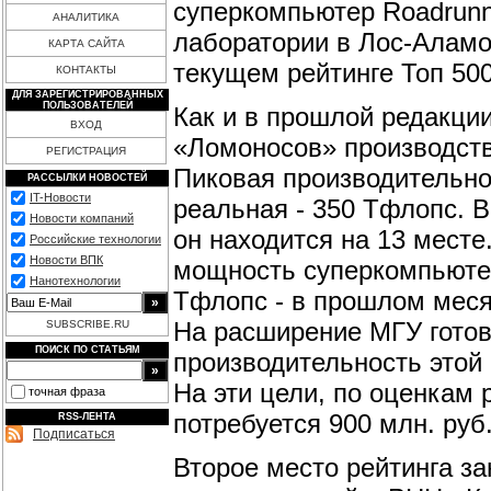
суперкомпьютер Roadrunn
АНАЛИТИКА
лаборатории в Лос-Аламо
КАРТА САЙТА
текущем рейтинге Топ 5
КОНТАКТЫ
ДЛЯ ЗАРЕГИСТРИРОВАННЫХ
ПОЛЬЗОВАТЕЛЕЙ
Как и в прошлой редакции
ВХОД
«Ломоносов» производст
РЕГИСТРАЦИЯ
Пиковая производительно
РАССЫЛКИ НОВОСТЕЙ
IT-Новости
реальная - 350 Тфлопс. 
Новости компаний
он находится на 13 мест
Российские технологии
Новости ВПК
мощность суперкомпьютер
Нанотехнологии
Тфлопс - в прошлом меся
На расширение МГУ готов 
SUBSCRIBE.RU
ПОИСК ПО СТАТЬЯМ
производительность этой
На эти цели, по оценкам
точная фраза
потребуется 900 млн. руб
RSS-ЛЕНТА
Подписаться
Второе место рейтинга за