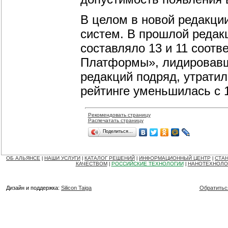
В целом в новой редакции
систем. В прошлой редак
составляло 13 и 11 соотв
Платформы», лидировавши
редакций подряд, утратил
рейтинге уменьшилась с 1
Рекомендовать страницу
Распечатать страницу
Поделиться…
ОБ АЛЬЯНСЕ
НАШИ УСЛУГИ
КАТАЛОГ РЕШЕНИЙ
ИНФОРМАЦИОННЫЙ ЦЕНТР
СТАН
|
|
|
|
КАЧЕСТВОМ
РОССИЙСКИЕ ТЕХНОЛОГИИ
НАНОТЕХНОЛО
|
|
Дизайн и поддержка:
Silicon Taiga
Обратитьс