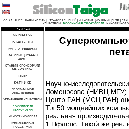
ОБ АЛЬЯНСЕ
НАШИ УСЛУГИ
КАТАЛОГ РЕШЕНИЙ
ИНФОРМАЦИОННЫЙ ЦЕНТР
СТАН
|
|
|
|
КАЧЕСТВОМ
РОССИЙСКИЕ ТЕХНОЛОГИИ
НАНОТЕХНОЛО
|
|
НАВИГАЦИЯ
ОБ АЛЬЯНСЕ
Суперкомпьют
НАШИ УСЛУГИ
пет
КАТАЛОГ РЕШЕНИЙ
ИНФОРМАЦИОННЫЙ
ЦЕНТР
СТАНЬТЕ СПОНСОРАМИ
SILICON TAIGA
ISDEF
Научно-исследовательски
КНИГИ И CD
Ломоносова (НИВЦ МГУ)
ПРОГРАММНОЕ
ОБЕСПЕЧЕНИЕ
Центр РАН (МСЦ РАН) ан
УПРАВЛЕНИЕ КАЧЕСТВОМ
Топ50 мощнейших компью
РОССИЙСКИЕ
ТЕХНОЛОГИИ
реальная производительно
НАНОТЕХНОЛОГИИ
1 Пфлопс. Такой же реал
ЮРИДИЧЕСКАЯ
ПОДДЕРЖКА