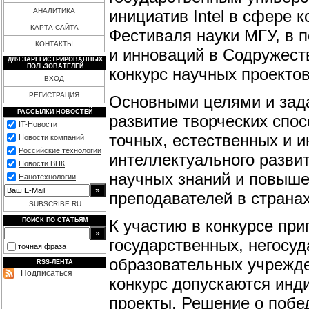
инициатив Intel в сфере 
АНАЛИТИКА
КАРТА САЙТА
Фестиваля науки МГУ, в п
КОНТАКТЫ
и инноваций в Содружест
ДЛЯ ЗАРЕГИСТРИРОВАННЫХ
ПОЛЬЗОВАТЕЛЕЙ
конкурс научных проекто
ВХОД
РЕГИСТРАЦИЯ
Основными целями и зада
РАССЫЛКИ НОВОСТЕЙ
развитие творческих спо
IT-Новости
точных, естественных и и
Новости компаний
Российские технологии
интеллектуального разви
Новости ВПК
научных знаний и повыше
Нанотехнологии
преподавателей в страна
SUBSCRIBE.RU
К участию в конкурсе пр
ПОИСК ПО СТАТЬЯМ
государственных, негосу
точная фраза
образовательных учрежде
RSS-ЛЕНТА
Подписаться
конкурс допускаются инд
проекты. Решение о побе