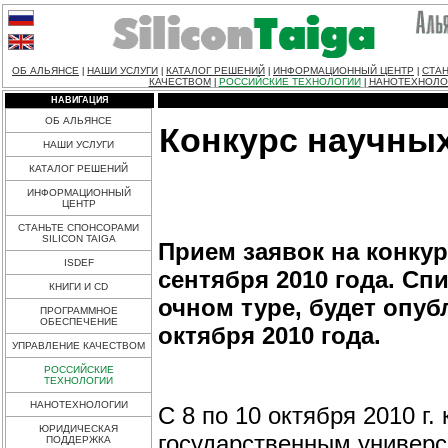
ОБ АЛЬЯНСЕ
НАШИ УСЛУГИ
КАТАЛОГ РЕШЕНИЙ
ИНФОРМАЦИОННЫЙ ЦЕНТР
СТАН
|
|
|
|
КАЧЕСТВОМ
РОССИЙСКИЕ ТЕХНОЛОГИИ
НАНОТЕХНОЛО
|
|
НАВИГАЦИЯ
ОБ АЛЬЯНСЕ
Конкурс научны
НАШИ УСЛУГИ
КАТАЛОГ РЕШЕНИЙ
ИНФОРМАЦИОННЫЙ
ЦЕНТР
СТАНЬТЕ СПОНСОРАМИ
SILICON TAIGA
Прием заявок на конкур
ISDEF
сентября 2010 года. Сп
КНИГИ И CD
очном туре, будет опу
ПРОГРАММНОЕ
ОБЕСПЕЧЕНИЕ
октября 2010 года.
УПРАВЛЕНИЕ КАЧЕСТВОМ
РОССИЙСКИЕ
ТЕХНОЛОГИИ
НАНОТЕХНОЛОГИИ
С 8 по 10 октября 2010 г.
ЮРИДИЧЕСКАЯ
государственным универс
ПОДДЕРЖКА