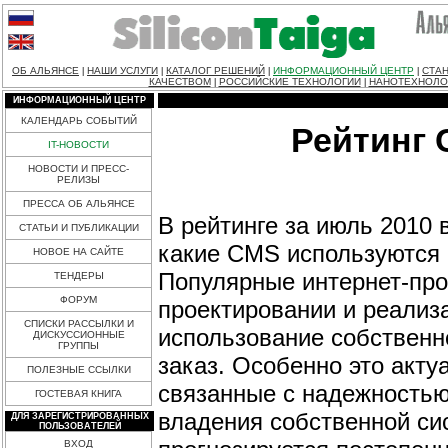
ОБ АЛЬЯНСЕ
НАШИ УСЛУГИ
КАТАЛОГ РЕШЕНИЙ
ИНФОРМАЦИОННЫЙ ЦЕНТР
СТАН
|
|
|
|
КАЧЕСТВОМ
РОССИЙСКИЕ ТЕХНОЛОГИИ
НАНОТЕХНОЛО
|
|
ИНФОРМАЦИОННЫЙ ЦЕНТР
КАЛЕНДАРЬ СОБЫТИЙ
Рейтинг 
IT-НОВОСТИ
НОВОСТИ И ПРЕСС-
РЕЛИЗЫ
ПРЕССА ОБ АЛЬЯНСЕ
В рейтинге за июль 2010
СТАТЬИ И ПУБЛИКАЦИИ
какие CMS используются 
НОВОЕ НА САЙТЕ
Популярные интернет-про
ТЕНДЕРЫ
ФОРУМ
проектировании и реализ
СПИСКИ РАССЫЛКИ И
использование собственн
ДИСКУССИОННЫЕ
ГРУППЫ
заказ. Особенно это актуа
ПОЛЕЗНЫЕ ССЫЛКИ
связанные с надежностью
ГОСТЕВАЯ КНИГА
владения собственной си
ДЛЯ ЗАРЕГИСТРИРОВАННЫХ
ПОЛЬЗОВАТЕЛЕЙ
ВХОД