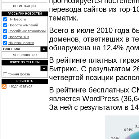
прогнозируется постепен
РЕГИСТРАЦИЯ
перевода сайтов из тор-
РАССЫЛКИ НОВОСТЕЙ
тематик.
IT-Новости
Новости компаний
Всего в июле 2010 года б
Российские технологии
доменов, ответивших в т
Новости ВПК
Нанотехнологии
обнаружена на 12,4% дом
SUBSCRIBE.RU
В рейтинге платных тира
ПОИСК ПО СТАТЬЯМ
Битрикс. С результатом 2
точная фраза
четвертой позиции распо
RSS-ЛЕНТА
Подписаться
В рейтинге бесплатных C
является WordPress (36,6
За ней с результатом в 14