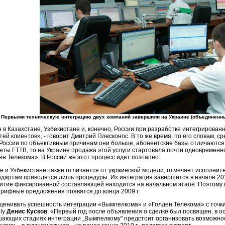
Первыми техническую интеграцию двух компаний завершили на Украине (объединенны
 в Казахстане, Узбекистане и, конечно, России при разработке интегрирован
ей клиентов», - говорит Дмитрий Плесконос. В то же время, по его словам, с
 России по объективным причинам они больше, абонентские базы отличаются в
енты FTTB, то на Украине продажа этой услуги стартовала почти одновремен
н Телекома». В России же этот процесс идет поэтапно.
е и Узбекистане также отличается от украинской модели, отмечает исполни
ндартам приводятся лишь процедуры. Их интеграция завершится в начале 201
азвитие фиксированной составляющей находится на начальном этапе. Поэтому
арифные предложения появятся до конца 2009 г.
ценивать успешность интеграции «Вымпелкома» и «Голден Телекома» с точки
ily
Денис Кусков
. «Первый год после объявления о сделке был посвящен, в 
ршающих стадиях интеграции „Вымпелкому" предстоит организовать возможно