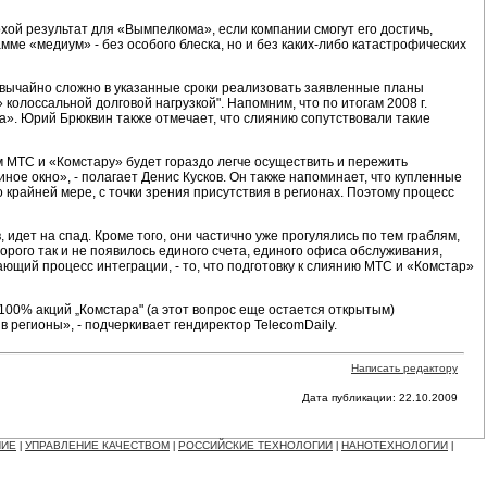
лохой результат для «Вымпелкома», если компании смогут его достичь,
мме «медиум» - без особого блеска, но и без
каких-либо
катастрофических
звычайно сложно в указанные сроки реализовать заявленные планы
колоссальной долговой нагрузкой". Напомним, что по итогам 2008 г.
». Юрий Брюквин также отмечает, что слиянию сопутствовали такие
м МТС и «Комстару» будет гораздо легче осуществить и пережить
ое окно», - полагает Денис Кусков. Он также напоминает, что купленные
 крайней мере, с точки зрения присутствия в регионах. Поэтому процесс
, идет на спад. Кроме того, они частично уже прогулялись по тем граблям,
оторого так и не появилось единого счета, единого офиса обслуживания,
ющий процесс интеграции, - то, что подготовку к слиянию МТС и «Комстар»
00% акций „Комстара" (а этот вопрос еще остается открытым)
 регионы», - подчеркивает гендиректор TelecomDaily.
Написать редактору
Дата публикации: 22.10.2009
НИЕ
УПРАВЛЕНИЕ КАЧЕСТВОМ
РОССИЙСКИЕ ТЕХНОЛОГИИ
НАНОТЕХНОЛОГИИ
|
|
|
|