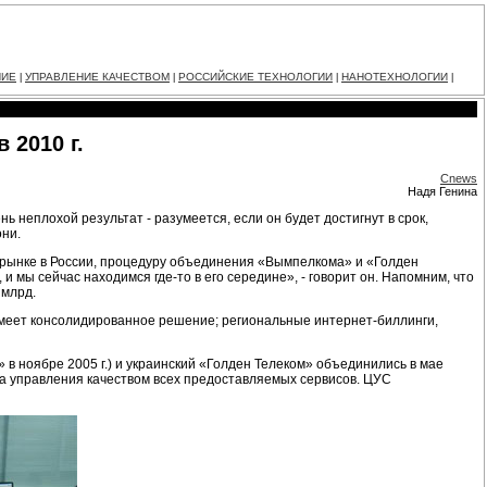
НИЕ
УПРАВЛЕНИЕ КАЧЕСТВОМ
РОССИЙСКИЕ ТЕХНОЛОГИИ
НАНОТЕХНОЛОГИИ
|
|
|
|
 2010 г.
Cnews
Надя Генина
 неплохой результат - разумеется, если он будет достигнут в срок,
они.
рынке в России, процедуру объединения «Вымпелкома» и «Голден
, и мы сейчас находимся
где-то
в его середине», - говорит он. Напомним, что
 млрд.
 имеет консолидированное решение; региональные
интернет-биллинги,
 ноябре 2005 г.) и украинский «Голден Телеком» объединились в мае
ма управления качеством всех предоставляемых сервисов. ЦУС