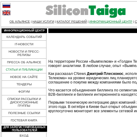
ОБ АЛЬЯНСЕ
НАШИ УСЛУГИ
КАТАЛОГ РЕШЕНИЙ
ИНФОРМАЦИОННЫЙ ЦЕНТР
С
|
|
|
|
ИНФОРМАЦИОННЫЙ ЦЕНТР
КАЛЕНДАРЬ СОБЫТИЙ
IT-НОВОСТИ
НОВОСТИ И ПРЕСС-
РЕЛИЗЫ
На территории России «Вымпелком» и «Голден Теле
ПРЕССА ОБ АЛЬЯНСЕ
говорят аналитики. В любом случае, опыт «Вымпе
СТАТЬИ И ПУБЛИКАЦИИ
Как рассказал CNews
Дмитрий Плесконос
, испо
НОВОЕ НА САЙТЕ
Телекома» на уровне юридических лиц планируетс
соглашение о покупке между компаниями было под
ТЕНДЕРЫ
Что касается объединения биллинга по сегмента
ФОРУМ
B2B-биллинги
и биллинги интерконнекта находятся
СПИСКИ РАССЫЛКИ И
Первыми техническую интеграцию двух компаний з
ДИСКУССИОННЫЕ
ГРУППЫ
этого года. В октябре в Киеве был открыт объед
круглосуточно мониторит все элементы сетевой 
ПОЛЕЗНЫЕ ССЫЛКИ
ГОСТЕВАЯ КНИГА
ДЛЯ ЗАРЕГИСТРИРОВАННЫХ
ПОЛЬЗОВАТЕЛЕЙ
ВХОД