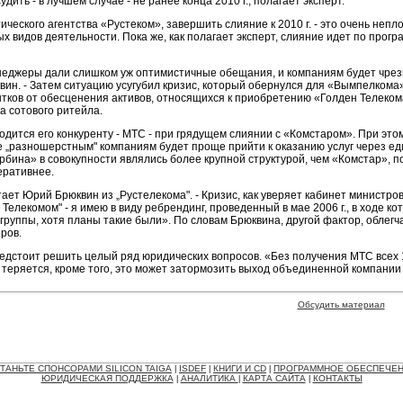
ить - в лучшем случае - не ранее конца 2010 г., полагает эксперт.
ического агентства «Рустеком», завершить слияние к 2010 г. - это очень неп
идов деятельности. Пока же, как полагает эксперт, слияние идет по програ
енеджеры дали слишком уж оптимистичные обещания, и компаниям будет чре
вин. - Затем ситуацию усугубил кризис, который обернулся для «Вымпелкома» 
ков от обесценения активов, относящихся к приобретению «Голден Телекома
а сотового ритейла.
дится его конкуренту - МТС - при грядущем слиянии с «Комстаром». При это
 „разношерстным" компаниям будет проще прийти к оказанию услуг через един
бина» в совокупности являлись более крупной структурой, чем «Комстар», по
еративнее.
итает Юрий Брюквин из „Рустелекома". - Кризис, как уверяет кабинет министров
 Телекомом" - я имею в виду ребрендинг, проведенный в мае 2006 г., в ходе к
руппы, хотя планы такие были». По словам Брюквина, другой фактор, облегча
ров.
дстоит решить целый ряд юридических вопросов. «Без получения МТС всех 1
еряется, кроме того, это может затормозить выход объединенной компании в
Обсудить материал
ТАНЬТЕ СПОНСОРАМИ SILICON TAIGA
ISDEF
КНИГИ И CD
ПРОГРАММНОЕ ОБЕСПЕЧЕ
|
|
|
ЮРИДИЧЕСКАЯ ПОДДЕРЖКА
АНАЛИТИКА
КАРТА САЙТА
КОНТАКТЫ
|
|
|