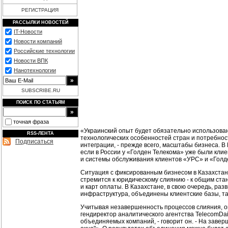
РЕГИСТРАЦИЯ
РАССЫЛКИ НОВОСТЕЙ
IT-Новости
Новости компаний
Российские технологии
Новости ВПК
Нанотехнологии
SUBSCRIBE.RU
ПОИСК ПО СТАТЬЯМ
точная фраза
«Украинский опыт будет обязательно использован
RSS-ЛЕНТА
технологических особенностей стран и потребност
Подписаться
интеграции, - прежде всего, масштабы бизнеса. В
если в России у «Голден Телекома» уже были кли
и системы обслуживания клиентов «УРС» и «Голде
Ситуация с фиксированным бизнесом в Казахстан
стремится к юридическому слиянию - к общим ста
и карт оплаты. В Казахстане, в свою очередь, р
инфраструктура, объединены клиентские базы, т
Учитывая незавершенность процессов слияния, о
гендиректор аналитического агентства TelecomDa
объединяемых компаний, - говорит он. - На заве