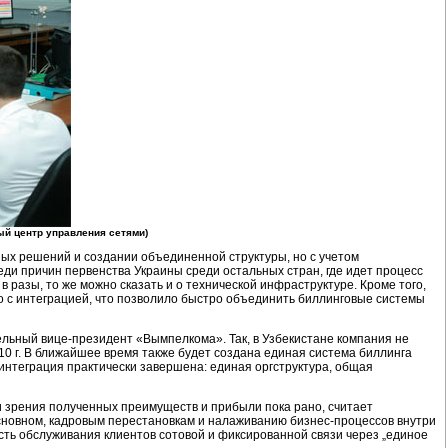
й центр управления сетями)
ных решений и создании объединенной структуры, но с учетом
реди причин первенства Украины среди остальных стран, где идет процесс
 разы, то же можно сказать и о технической инфраструктуре. Кроме того,
но с интеграцией, что позволило быстро объединить биллинговые системы
тельный
вице-президент
«Вымпелкома». Так, в Узбекистане компания не
0 г. В ближайшее время также будет создана единая система биллинга
 интеграция практически завершена: единая оргструктура, общая
 зрения полученных преимуществ и прибыли пока рано, считает
основном, кадровым перестановкам и налаживанию
бизнес-процессов
внутри
сть обслуживания клиентов сотовой и фиксированной связи через „единое