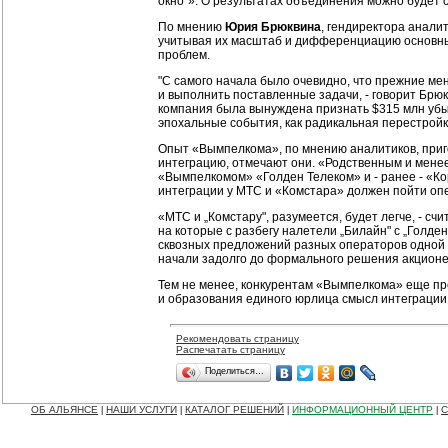
окно"». О результатах объединения можно будет суд
По мнению
Юрия Брюквина
, гендиректора аналит
учитывая их масштаб и дифференциацию основных в
проблем.
"С самого начала было очевидно, что прежние м
и выполнить поставленные задачи, - говорит Брюк
компания была вынуждена признать $315 млн убыт
эпохальные события, как радикальная перестройк
Опыт «Вымпелкома», по мнению аналитиков, приго
интеграцию, отмечают они. «Родственным и менее
«Вымпелкомом» «Голден Телеком» и - ранее - «Кор
интеграции у МТС и «Комстара» должен пойти оп
«МТС и „Комстару", разумеется, будет легче, - сч
на которые с разбегу налетели „Билайн" с „Голден
сквозных предложений разных операторов одной г
начали задолго до формального решения акционе
Тем не менее, конкурентам «Вымпелкома» еще пре
и образования единого юрлица смысл интеграции т
Рекомендовать страницу
Распечатать страницу
Поделиться…
ОБ АЛЬЯНСЕ
НАШИ УСЛУГИ
КАТАЛОГ РЕШЕНИЙ
ИНФОРМАЦИОННЫЙ ЦЕНТР
С
|
|
|
|