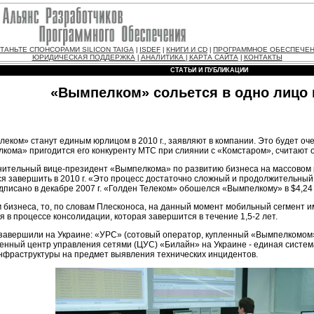
ТАНЬТЕ СПОНСОРАМИ SILICON TAIGA
ISDEF
КНИГИ И CD
ПРОГРАММНОЕ ОБЕСПЕЧЕ
|
|
|
ЮРИДИЧЕСКАЯ ПОДДЕРЖКА
АНАЛИТИКА
КАРТА САЙТА
КОНТАКТЫ
|
|
|
СТАТЬИ И ПУБЛИКАЦИИ
«Вымпелком» сольется в одно лицо в
ком» станут единым юрлицом в 2010 г., заявляют в компании. Это будет очень
лкома» пригодится его конкуренту МТС при слиянии с «Комстаром», считают 
лнительный
вице-президент
«Вымпелкома» по развитию бизнеса на массовом 
я завершить в 2010 г. «Это процесс достаточно сложный и продолжительный
писано в декабре 2007 г. «Голден Телеком» обошелся «Вымпелкому» в $4,24
м бизнеса, то, по словам Плесконоса, на данный момент мобильный сегмент
 в процессе консолидации, которая завершится в течение 1,5-2 лет.
авершили на Украине: «УРС» (сотовый оператор, купленный «Вымпелкомом» в
иненный центр управления сетями (ЦУС) «Билайн» на Украине - единая систе
инфраструктуры на предмет выявления технических инцидентов.