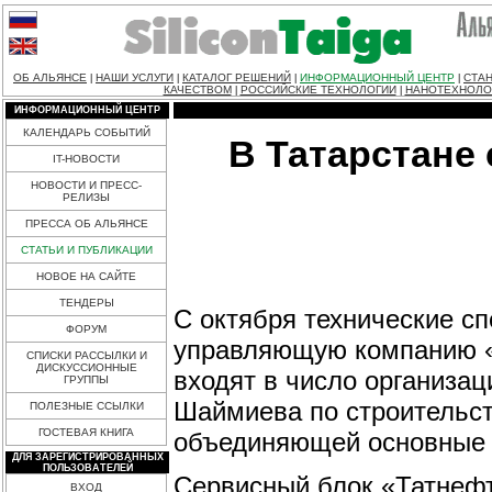
ОБ АЛЬЯНСЕ
НАШИ УСЛУГИ
КАТАЛОГ РЕШЕНИЙ
ИНФОРМАЦИОННЫЙ ЦЕНТР
СТАН
|
|
|
|
КАЧЕСТВОМ
РОССИЙСКИЕ ТЕХНОЛОГИИ
НАНОТЕХНОЛО
|
|
ИНФОРМАЦИОННЫЙ ЦЕНТР
КАЛЕНДАРЬ СОБЫТИЙ
В Татарстане
IT-НОВОСТИ
НОВОСТИ И ПРЕСС-
РЕЛИЗЫ
ПРЕССА ОБ АЛЬЯНСЕ
СТАТЬИ И ПУБЛИКАЦИИ
НОВОЕ НА САЙТЕ
ТЕНДЕРЫ
С октября технические с
ФОРУМ
управляющую компанию «
СПИСКИ РАССЫЛКИ И
ДИСКУССИОННЫЕ
входят в число организа
ГРУППЫ
Шаймиева по строительс
ПОЛЕЗНЫЕ ССЫЛКИ
ГОСТЕВАЯ КНИГА
объединяющей основные 
ДЛЯ ЗАРЕГИСТРИРОВАННЫХ
ПОЛЬЗОВАТЕЛЕЙ
Сервисный блок «Татнефти
ВХОД