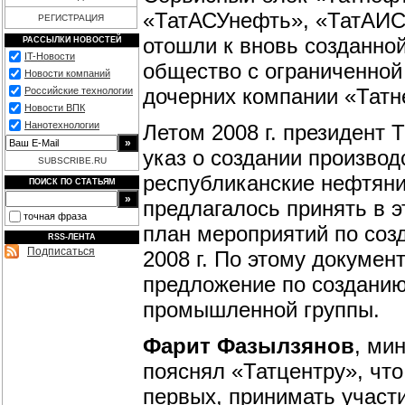
«ТатАСУнефть», «ТатАИС
РЕГИСТРАЦИЯ
отошли к вновь созданно
РАССЫЛКИ НОВОСТЕЙ
IT-Новости
общество с ограниченной
Новости компаний
дочерних компании «Татн
Российские технологии
Новости ВПК
Нанотехнологии
Летом 2008 г. президент 
указ о создании производ
SUBSCRIBE.RU
республиканские нефтяни
ПОИСК ПО СТАТЬЯМ
предлагалось принять в 
точная фраза
план мероприятий по со
RSS-ЛЕНТА
Подписаться
2008 г. По этому документ
предложение по созданию
промышленной группы.
Фарит Фазылзянов
, ми
пояснял «Татцентру», что
первых, принимать участи